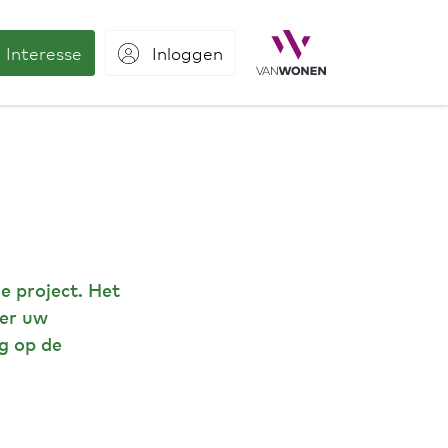
Interesse
Inloggen
e project. Het
ver uw
g op de